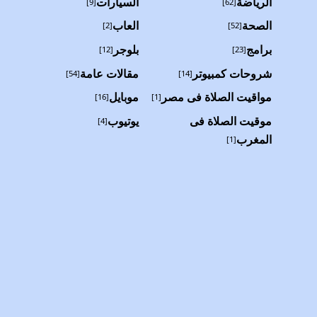
الرياضة
السيارات
[9]
[62]
الصحة
العاب
[2]
[52]
برامج
بلوجر
[12]
[23]
شروحات كمبيوتر
مقالات عامة
[54]
[14]
مواقيت الصلاة فى مصر
موبايل
[16]
[1]
موقيت الصلاة فى
يوتيوب
[4]
المغرب
[1]