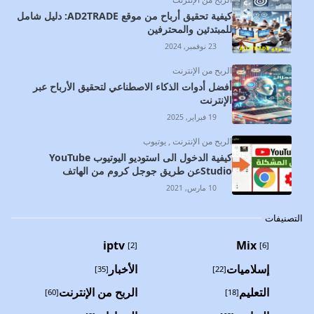
كيفية تحقيق أرباح من موقع AD2TRADE: دليل شامل
للمبتدئين والمحترفين
23 نوفمبر, 2024
الربح من الإنترنت
أفضل أدوات الذكاء الاصطناعي لتحقيق الأرباح عبر
الإنترنت
19 فبراير, 2025
الربح من الإنترنت
,
يوتيوب
كيفية الدخول الى استوديو اليوتيوب YouTube
Studioعن طريق جوجل كروم من الهاتف
10 مارس, 2021
التصنيفات
iptv
Mix
[2]
[6]
إسلاميات
الأخبار
[35]
[22]
التعليم
الربح من الإنترنت
[60]
[18]