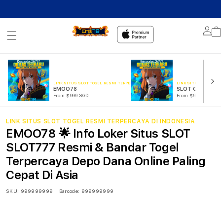
Lo
in
LINK SITUS SLOT TOGEL RESMI TERPERCAYA DI INDONESIA
LINK SITUS SLOT TOG
EMOO78
SLOT ONLINE
From $999 SGD
From $999 SGD
LINK SITUS SLOT TOGEL RESMI TERPERCAYA DI INDONESIA
EMOO78 🌟 Info Loker Situs SLOT
SLOT777 Resmi & Bandar Togel
Terpercaya Depo Dana Online Paling
Cepat Di Asia
SKU:
999999999
Barcode:
999999999