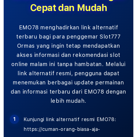
Cepat dan Mudah
EMO78 menghadirkan link alternatif
terbaru bagi para penggemar Slot777
Ormas yang ingin tetap mendapatkan
akses informasi dan rekomendasi slot
online malam ini tanpa hambatan. Melalui
link alternatif resmi, pengguna dapat
menemukan berbagai update permainan
dan informasi terbaru dari EMO78 dengan
lebih mudah.
Kunjungi link alternatif resmi EMO78:
https://cuman-orang-biasa-aja-