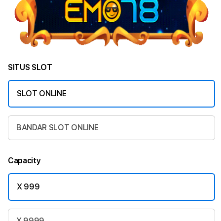
SITUS SLOT
SLOT ONLINE
BANDAR SLOT ONLINE
Capacity
X 999
X 9999