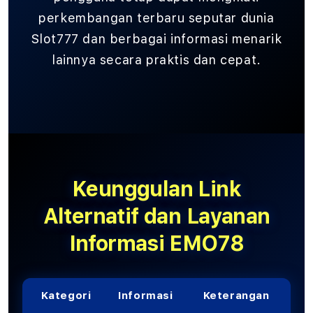
perkembangan terbaru seputar dunia
Slot777 dan berbagai informasi menarik
lainnya secara praktis dan cepat.
Keunggulan Link
Alternatif dan Layanan
Informasi EMO78
Kategori
Informasi
Keterangan