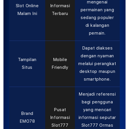
mengenai
Slot Online
Informasi
permainan yang
Malam Ini
Terbaru
sedang populer
di kalangan
pemain.
Dapat diakses
dengan nyaman
Tampilan
Mobile
melalui perangkat
Situs
Friendly
desktop maupun
smartphone.
Menjadi referensi
bagi pengguna
Pusat
yang mencari
Brand
Informasi
informasi seputar
EMO78
Slot777
Slot777 Ormas