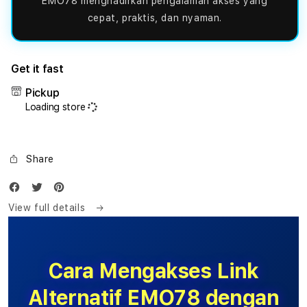
EMO78 menghadirkan pengalaman akses yang
Asia
Asia
cepat, praktis, dan nyaman.
Get it fast
Pickup
Loading store
Share
View full details
Cara Mengakses Link
Alternatif EMO78 dengan