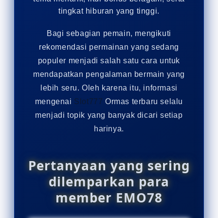
tingkat hiburan yang tinggi.
Bagi sebagian pemain, mengikuti
rekomendasi permainan yang sedang
populer menjadi salah satu cara untuk
mendapatkan pengalaman bermain yang
lebih seru. Oleh karena itu, informasi
mengenai
Slot777
Ormas terbaru selalu
menjadi topik yang banyak dicari setiap
harinya.
Pertanyaan yang sering
dilemparkan para
member EMO78